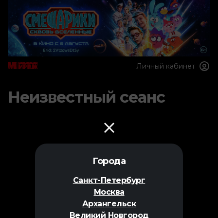
Личный кабинет
Неизвестный сеанс
Города
Санкт-Петербург
Москва
Архангельск
Великий Новгород