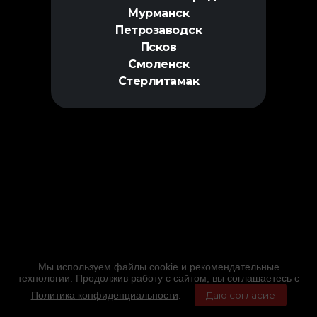
Мурманск
Петрозаводск
Псков
Смоленск
Стерлитамак
Мы используем файлы cookie и рекомендательные
технологии. Продолжив работу с сайтом, вы соглашаетесь с
Политика конфиденциальности
.
Даю согласие
Главная
Фильмы
Расписание
Меню