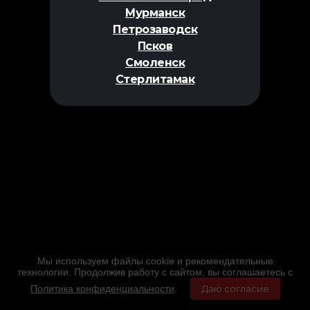
Мурманск
Петрозаводск
Псков
Смоленск
Стерлитамак
Мы используем файлы cookie и рекомендательные
технологии. Продолжив работу с сайтом, вы соглашаетесь с
Политика конфиденциальности
.
Даю согласие
Главная
Фильмы
Расписание
Меню