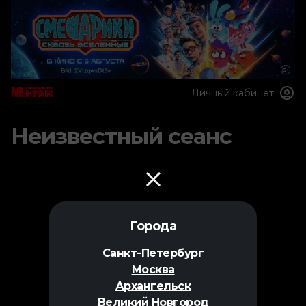
Личный кабинет
Неизвестный сеанс
Города
Санкт-Петербург
Москва
Архангельск
Великий Новгород