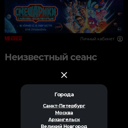
Личный кабинет
Неизвестный сеанс
Города
Санкт-Петербург
Москва
Архангельск
Великий Новгород