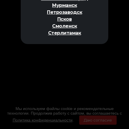
Мурманск
Петрозаводск
Псков
Смоленск
Стерлитамак
Мы используем файлы cookie и рекомендательные
технологии. Продолжив работу с сайтом, вы соглашаетесь с
Политика конфиденциальности
.
Даю согласие
Главная
Фильмы
Расписание
Меню