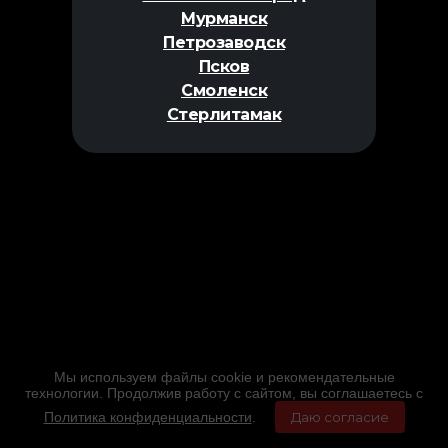
Мурманск
Петрозаводск
Псков
Смоленск
Стерлитамак
Мы используем файлы cookie и рекомендательные
технологии. Продолжив работу с сайтом, вы соглашаетесь с
Политика конфиденциальности
.
Даю согласие
Главная
Фильмы
Расписание
Меню