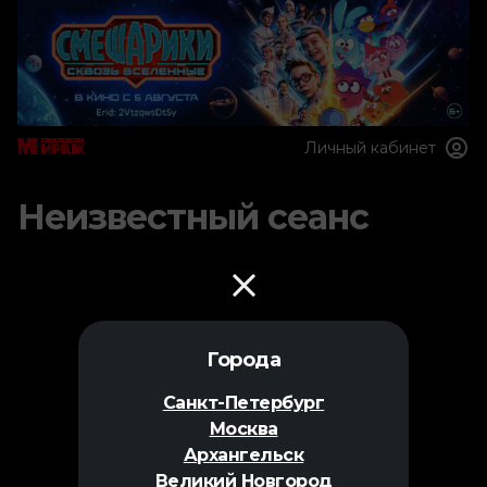
Личный кабинет
Неизвестный сеанс
Города
Санкт-Петербург
Москва
Архангельск
Великий Новгород