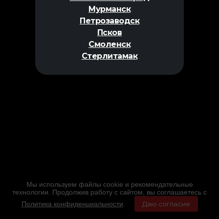
Мурманск
Петрозаводск
Псков
Смоленск
Стерлитамак
Мы используем файлы cookie и рекомендательные
технологии. Продолжив работу с сайтом, вы соглашаетесь с
Политика конфиденциальности
.
Даю согласие
Главная
Фильмы
Расписание
Меню