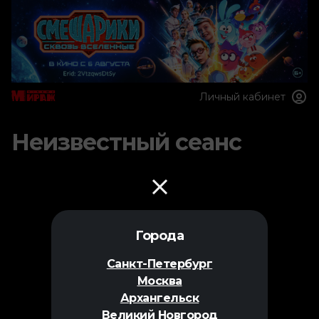
Личный кабинет
Неизвестный сеанс
Города
Санкт-Петербург
Москва
Архангельск
Великий Новгород