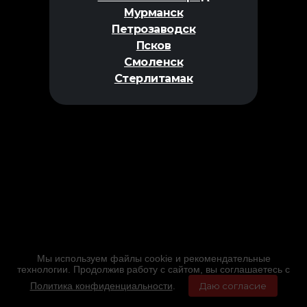
Мурманск
Петрозаводск
Псков
Смоленск
Стерлитамак
Мы используем файлы cookie и рекомендательные
технологии. Продолжив работу с сайтом, вы соглашаетесь с
Политика конфиденциальности
.
Даю согласие
Главная
Фильмы
Расписание
Меню