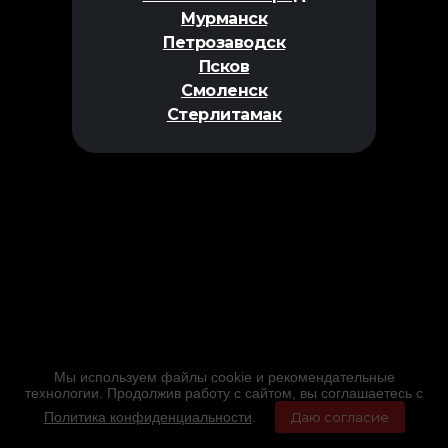
Мурманск
Петрозаводск
Псков
Смоленск
Стерлитамак
Мы используем файлы cookie и рекомендательные
технологии. Продолжив работу с сайтом, вы соглашаетесь с
Политика конфиденциальности
.
Даю согласие
Главная
Фильмы
Расписание
Меню