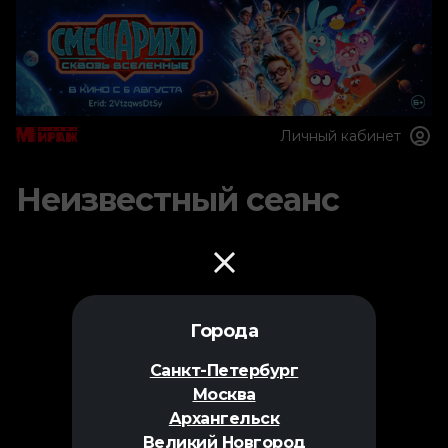
Личный кабинет
Неизвестный сеанс
Города
Санкт-Петербург
Москва
Архангельск
Великий Новгород