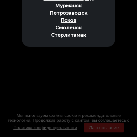
Мурманск
Петрозаводск
Псков
Смоленск
Стерлитамак
Мы используем файлы cookie и рекомендательные
технологии. Продолжив работу с сайтом, вы соглашаетесь с
Политика конфиденциальности
.
Даю согласие
Главная
Фильмы
Расписание
Меню