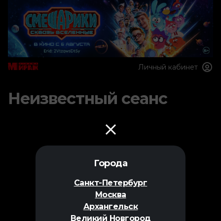
Личный кабинет
Неизвестный сеанс
Города
Санкт-Петербург
Москва
Архангельск
Великий Новгород