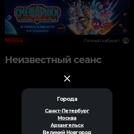
Личный кабинет
Неизвестный сеанс
Города
Санкт-Петербург
Москва
Архангельск
Великий Новгород