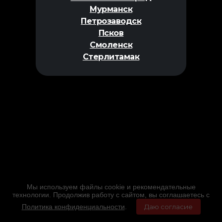
Мурманск
Петрозаводск
Псков
Смоленск
Стерлитамак
Мы используем файлы cookie и рекомендательные
технологии. Продолжив работу с сайтом, вы соглашаетесь с
Политика конфиденциальности
.
Даю согласие
Главная
Фильмы
Расписание
Меню