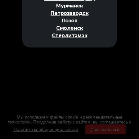
Мурманск
Петрозаводск
Псков
Смоленск
Стерлитамак
Мы используем файлы cookie и рекомендательные
технологии. Продолжив работу с сайтом, вы соглашаетесь с
Политика конфиденциальности
.
Даю согласие
Главная
Фильмы
Расписание
Меню