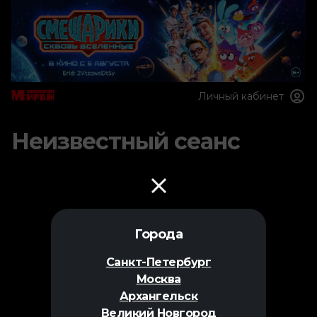
Личный кабинет
Неизвестный сеанс
Города
Санкт-Петербург
Москва
Архангельск
Великий Новгород