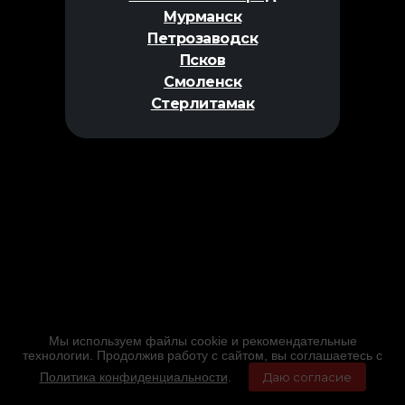
Мурманск
Петрозаводск
Псков
Смоленск
Стерлитамак
Мы используем файлы cookie и рекомендательные
технологии. Продолжив работу с сайтом, вы соглашаетесь с
Политика конфиденциальности
.
Даю согласие
Главная
Фильмы
Расписание
Меню