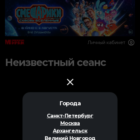
Личный кабинет
Неизвестный сеанс
Города
Санкт-Петербург
Москва
Архангельск
Великий Новгород