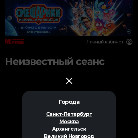
Личный кабинет
Неизвестный сеанс
Города
Санкт-Петербург
Москва
Архангельск
Великий Новгород