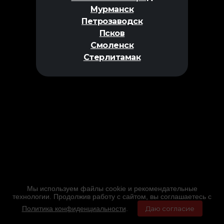
Мурманск
Петрозаводск
Псков
Смоленск
Стерлитамак
Мы используем файлы cookie и рекомендательные
технологии. Продолжив работу с сайтом, вы соглашаетесь с
Политика конфиденциальности
.
Даю согласие
Главная
Фильмы
Расписание
Меню