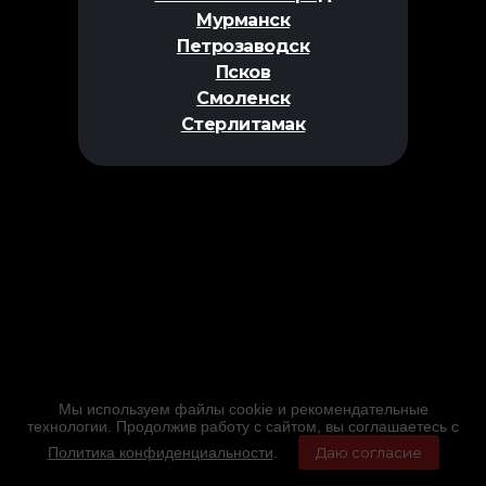
Мурманск
Петрозаводск
Псков
Смоленск
Стерлитамак
Мы используем файлы cookie и рекомендательные
технологии. Продолжив работу с сайтом, вы соглашаетесь с
Политика конфиденциальности
.
Даю согласие
Главная
Фильмы
Расписание
Меню