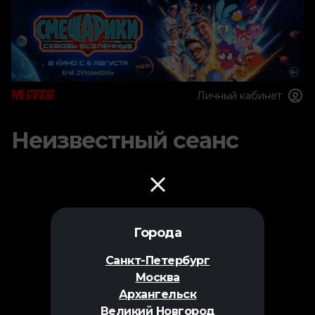
Личный кабинет
Неизвестный сеанс
Города
Санкт-Петербург
Москва
Архангельск
Великий Новгород