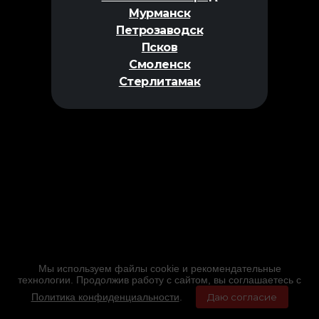
Мурманск
Петрозаводск
Псков
Смоленск
Стерлитамак
Мы используем файлы cookie и рекомендательные
технологии. Продолжив работу с сайтом, вы соглашаетесь с
Политика конфиденциальности
.
Даю согласие
Главная
Фильмы
Расписание
Меню