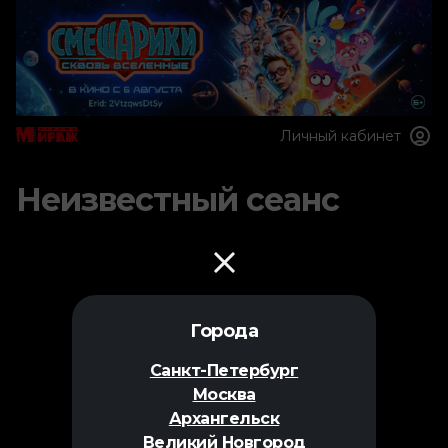
Личный кабинет
Неизвестный сеанс
Города
Санкт-Петербург
Москва
Архангельск
Великий Новгород