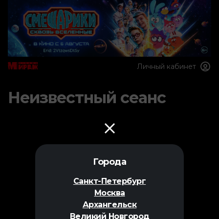
Личный кабинет
Неизвестный сеанс
Города
Санкт-Петербург
Москва
Архангельск
Великий Новгород