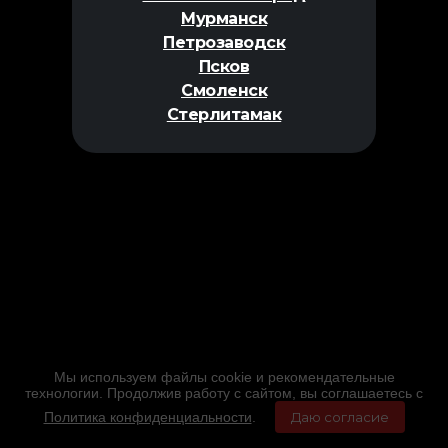
Мурманск
Петрозаводск
Псков
Смоленск
Стерлитамак
Мы используем файлы cookie и рекомендательные
технологии. Продолжив работу с сайтом, вы соглашаетесь с
Политика конфиденциальности
.
Даю согласие
Главная
Фильмы
Расписание
Меню