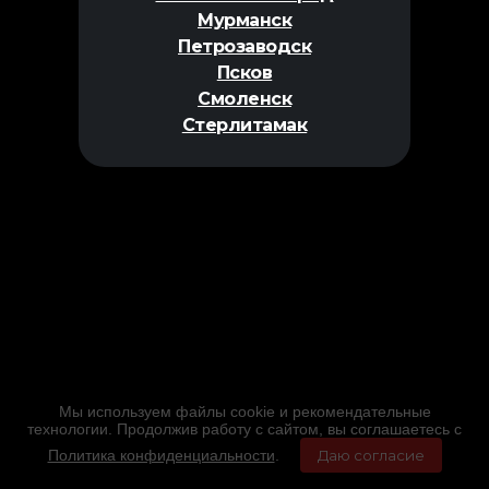
Мурманск
Петрозаводск
Псков
Смоленск
Стерлитамак
Мы используем файлы cookie и рекомендательные
технологии. Продолжив работу с сайтом, вы соглашаетесь с
Политика конфиденциальности
.
Даю согласие
Главная
Фильмы
Расписание
Меню