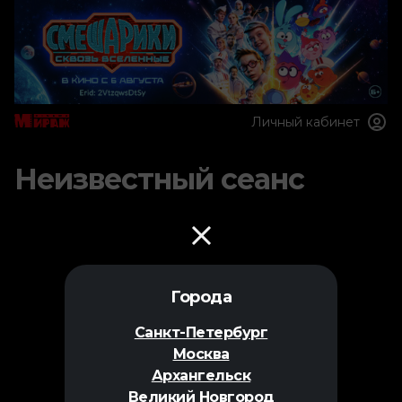
Личный кабинет
Неизвестный сеанс
Города
Санкт-Петербург
Москва
Архангельск
Великий Новгород