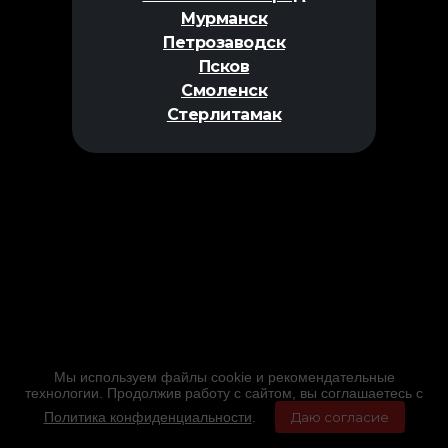
Мурманск
Петрозаводск
Псков
Смоленск
Стерлитамак
Мы используем файлы cookie и рекомендательные
технологии. Продолжив работу с сайтом, вы соглашаетесь с
Политика конфиденциальности
.
Даю согласие
Главная
Фильмы
Расписание
Меню