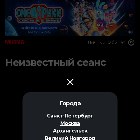
Личный кабинет
Неизвестный сеанс
Города
Санкт-Петербург
Москва
Архангельск
Великий Новгород