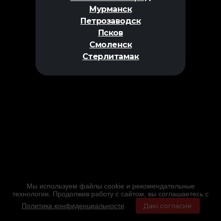
Мурманск
Петрозаводск
Псков
Смоленск
Стерлитамак
Мы используем файлы cookie и рекомендательные
технологии. Продолжив работу с сайтом, вы соглашаетесь с
Политика конфиденциальности
.
Даю согласие
Главная
Фильмы
Расписание
Меню