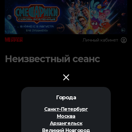
Личный кабинет
Неизвестный сеанс
Города
Санкт-Петербург
Москва
Архангельск
Великий Новгород