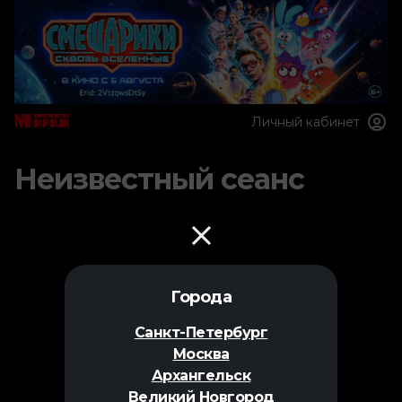
Личный кабинет
Неизвестный сеанс
Города
Санкт-Петербург
Москва
Архангельск
Великий Новгород