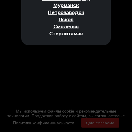
Мурманск
Петрозаводск
Псков
Смоленск
Стерлитамак
Мы используем файлы cookie и рекомендательные
технологии. Продолжив работу с сайтом, вы соглашаетесь с
Политика конфиденциальности
.
Даю согласие
Главная
Фильмы
Расписание
Меню