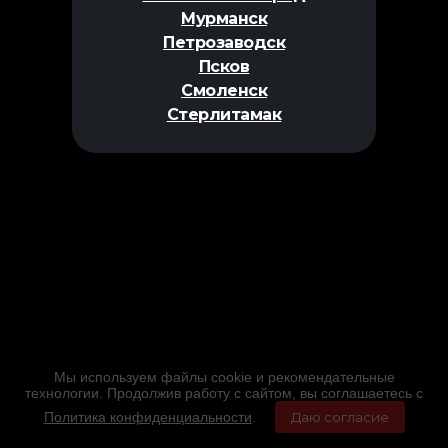
Мурманск
Петрозаводск
Псков
Смоленск
Стерлитамак
Мы используем файлы cookie и рекомендательные
технологии. Продолжив работу с сайтом, вы соглашаетесь с
Политика конфиденциальности
.
Даю согласие
Главная
Фильмы
Расписание
Меню