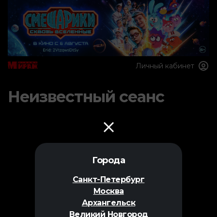
Личный кабинет
Неизвестный сеанс
Города
Санкт-Петербург
Москва
Архангельск
Великий Новгород