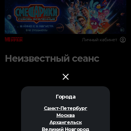
Личный кабинет
Неизвестный сеанс
Города
Санкт-Петербург
Москва
Архангельск
Великий Новгород