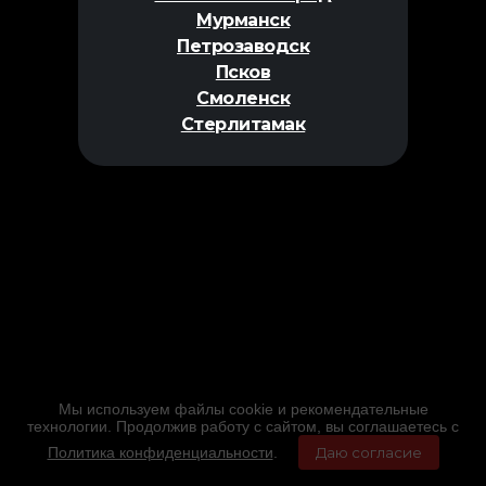
Мурманск
Петрозаводск
Псков
Смоленск
Стерлитамак
Мы используем файлы cookie и рекомендательные
технологии. Продолжив работу с сайтом, вы соглашаетесь с
Политика конфиденциальности
.
Даю согласие
Главная
Фильмы
Расписание
Меню