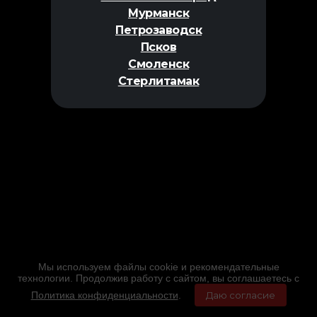
Мурманск
Петрозаводск
Псков
Смоленск
Стерлитамак
Мы используем файлы cookie и рекомендательные
технологии. Продолжив работу с сайтом, вы соглашаетесь с
Политика конфиденциальности
.
Даю согласие
Главная
Фильмы
Расписание
Меню