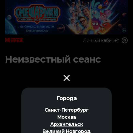
Личный кабинет
Неизвестный сеанс
Города
Санкт-Петербург
Москва
Архангельск
Великий Новгород