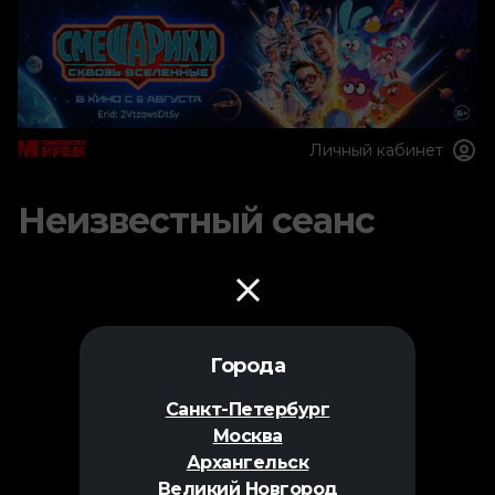
Личный кабинет
Неизвестный сеанс
Города
Санкт-Петербург
Москва
Архангельск
Великий Новгород