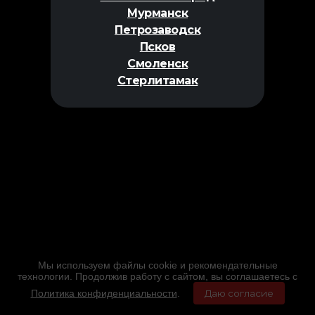
Мурманск
Петрозаводск
Псков
Смоленск
Стерлитамак
Мы используем файлы cookie и рекомендательные
технологии. Продолжив работу с сайтом, вы соглашаетесь с
Политика конфиденциальности
.
Даю согласие
Главная
Фильмы
Расписание
Меню