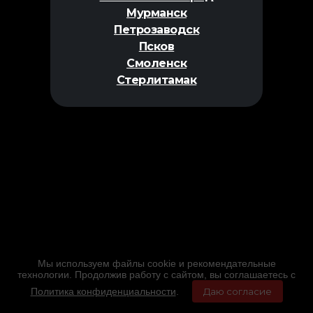
Мурманск
Петрозаводск
Псков
Смоленск
Стерлитамак
Мы используем файлы cookie и рекомендательные
технологии. Продолжив работу с сайтом, вы соглашаетесь с
Политика конфиденциальности
.
Даю согласие
Главная
Фильмы
Расписание
Меню