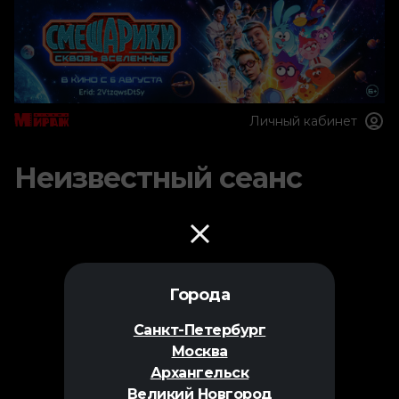
Личный кабинет
Неизвестный сеанс
Города
Санкт-Петербург
Москва
Архангельск
Великий Новгород