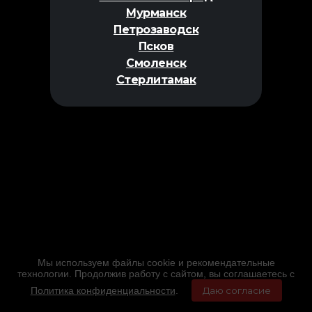
Мурманск
Петрозаводск
Псков
Смоленск
Стерлитамак
Мы используем файлы cookie и рекомендательные
технологии. Продолжив работу с сайтом, вы соглашаетесь с
Политика конфиденциальности
.
Даю согласие
Главная
Фильмы
Расписание
Меню