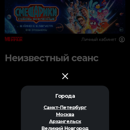
Личный кабинет
Неизвестный сеанс
Города
Санкт-Петербург
Москва
Архангельск
Великий Новгород