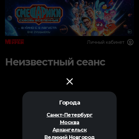
Личный кабинет
Неизвестный сеанс
Города
Санкт-Петербург
Москва
Архангельск
Великий Новгород