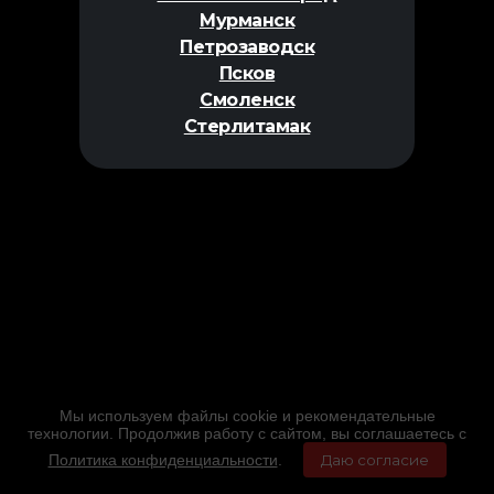
Мурманск
Петрозаводск
Псков
Смоленск
Стерлитамак
Мы используем файлы cookie и рекомендательные
технологии. Продолжив работу с сайтом, вы соглашаетесь с
Политика конфиденциальности
.
Даю согласие
Главная
Фильмы
Расписание
Меню