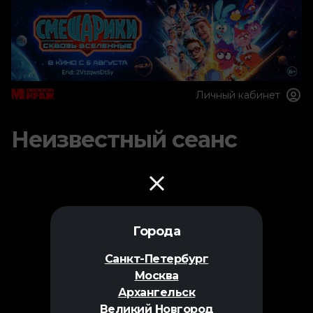
Личный кабинет
Неизвестный сеанс
Города
Санкт-Петербург
Москва
Архангельск
Великий Новгород