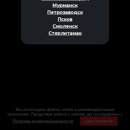
Мурманск
Петрозаводск
Псков
Смоленск
Стерлитамак
Мы используем файлы cookie и рекомендательные
технологии. Продолжив работу с сайтом, вы соглашаетесь с
Политика конфиденциальности
.
Даю согласие
Главная
Фильмы
Расписание
Меню