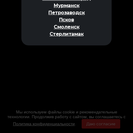
Мурманск
Петрозаводск
Псков
Смоленск
Стерлитамак
Мы используем файлы cookie и рекомендательные
технологии. Продолжив работу с сайтом, вы соглашаетесь с
Политика конфиденциальности
.
Даю согласие
Главная
Фильмы
Расписание
Меню