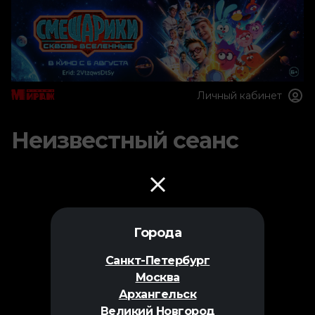
Личный кабинет
Неизвестный сеанс
Города
Санкт-Петербург
Москва
Архангельск
Великий Новгород