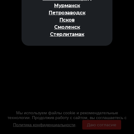
Мурманск
Петрозаводск
Псков
Смоленск
Стерлитамак
Мы используем файлы cookie и рекомендательные
технологии. Продолжив работу с сайтом, вы соглашаетесь с
Политика конфиденциальности
.
Даю согласие
Главная
Фильмы
Расписание
Меню