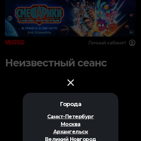
Личный кабинет
Неизвестный сеанс
Города
Санкт-Петербург
Москва
Архангельск
Великий Новгород