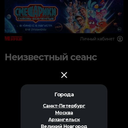
Личный кабинет
Неизвестный сеанс
Города
Санкт-Петербург
Москва
Архангельск
Великий Новгород