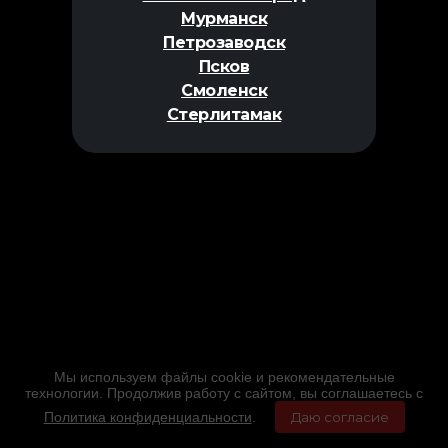
Мурманск
Петрозаводск
Псков
Смоленск
Стерлитамак
Мы используем файлы cookie и рекомендательные
технологии. Продолжив работу с сайтом, вы соглашаетесь с
Политика конфиденциальности
.
Даю согласие
Главная
Фильмы
Расписание
Меню