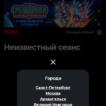
Личный кабинет
Неизвестный сеанс
Города
Санкт-Петербург
Москва
Архангельск
Великий Новгород