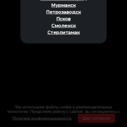
Мурманск
Петрозаводск
Псков
Смоленск
Стерлитамак
Мы используем файлы cookie и рекомендательные
технологии. Продолжив работу с сайтом, вы соглашаетесь с
Политика конфиденциальности
.
Даю согласие
Главная
Фильмы
Расписание
Меню