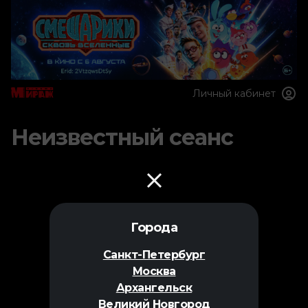
Личный кабинет
Неизвестный сеанс
Города
Санкт-Петербург
Москва
Архангельск
Великий Новгород