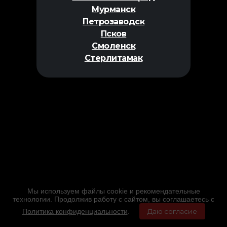
Мурманск
Петрозаводск
Псков
Смоленск
Стерлитамак
Мы используем файлы cookie и рекомендательные
технологии. Продолжив работу с сайтом, вы соглашаетесь с
Политика конфиденциальности
.
Даю согласие
Главная
Фильмы
Расписание
Меню