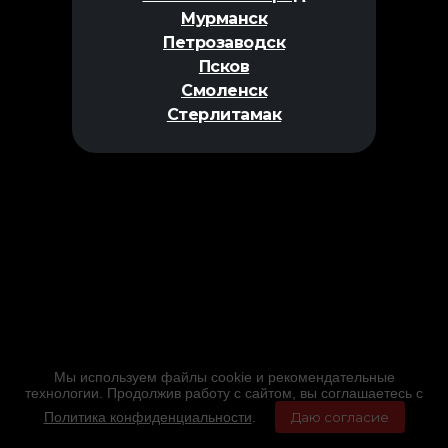
Мурманск
Петрозаводск
Псков
Смоленск
Стерлитамак
Мы используем файлы cookie и рекомендательные
технологии. Продолжив работу с сайтом, вы соглашаетесь с
Политика конфиденциальности
.
Даю согласие
Главная
Фильмы
Расписание
Меню