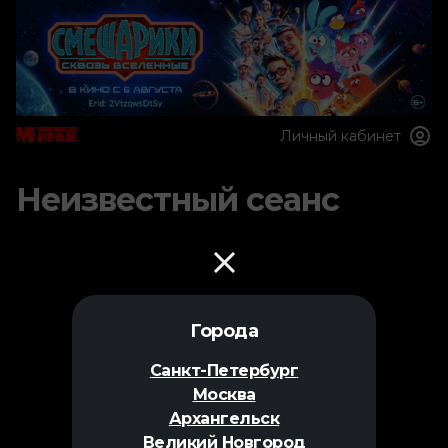
Личный кабинет
Неизвестный сеанс
Города
Санкт-Петербург
Москва
Архангельск
Великий Новгород