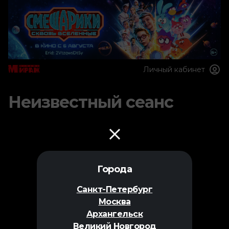
Личный кабинет
Неизвестный сеанс
Города
Санкт-Петербург
Москва
Архангельск
Великий Новгород