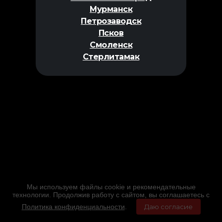
Мурманск
Петрозаводск
Псков
Смоленск
Стерлитамак
Мы используем файлы cookie и рекомендательные
технологии. Продолжив работу с сайтом, вы соглашаетесь с
Политика конфиденциальности
.
Даю согласие
Главная
Фильмы
Расписание
Меню