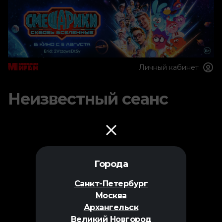
Личный кабинет
Неизвестный сеанс
Города
Санкт-Петербург
Москва
Архангельск
Великий Новгород