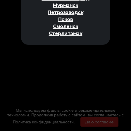
Мурманск
Петрозаводск
Псков
Смоленск
Стерлитамак
Мы используем файлы cookie и рекомендательные
технологии. Продолжив работу с сайтом, вы соглашаетесь с
Политика конфиденциальности
.
Даю согласие
Главная
Фильмы
Расписание
Меню