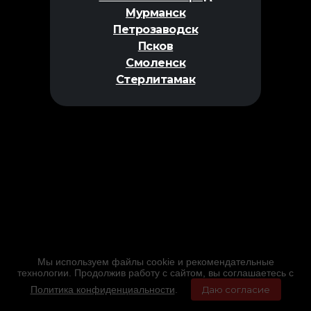
Мурманск
Петрозаводск
Псков
Смоленск
Стерлитамак
Мы используем файлы cookie и рекомендательные
технологии. Продолжив работу с сайтом, вы соглашаетесь с
Политика конфиденциальности
.
Даю согласие
Главная
Фильмы
Расписание
Меню