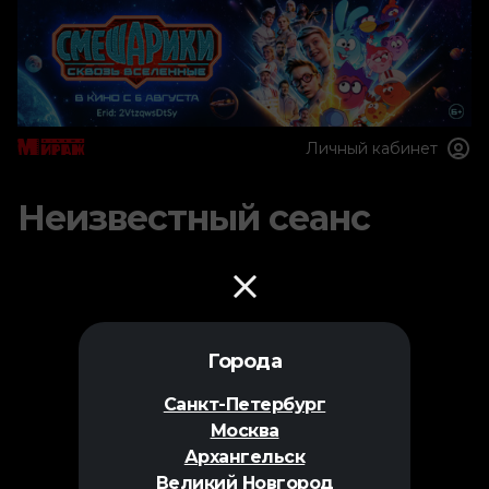
Личный кабинет
Неизвестный сеанс
Города
Санкт-Петербург
Москва
Архангельск
Великий Новгород