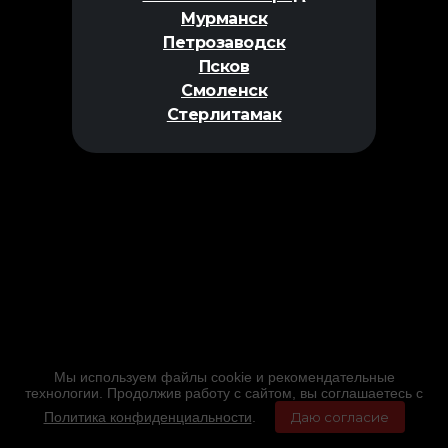
Мурманск
Петрозаводск
Псков
Смоленск
Стерлитамак
Мы используем файлы cookie и рекомендательные
технологии. Продолжив работу с сайтом, вы соглашаетесь с
Политика конфиденциальности
.
Даю согласие
Главная
Фильмы
Расписание
Меню