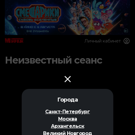
Личный кабинет
Неизвестный сеанс
Города
Санкт-Петербург
Москва
Архангельск
Великий Новгород