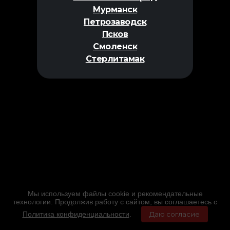
Мурманск
Петрозаводск
Псков
Смоленск
Стерлитамак
Мы используем файлы cookie и рекомендательные
технологии. Продолжив работу с сайтом, вы соглашаетесь с
Политика конфиденциальности
.
Даю согласие
Главная
Фильмы
Расписание
Меню