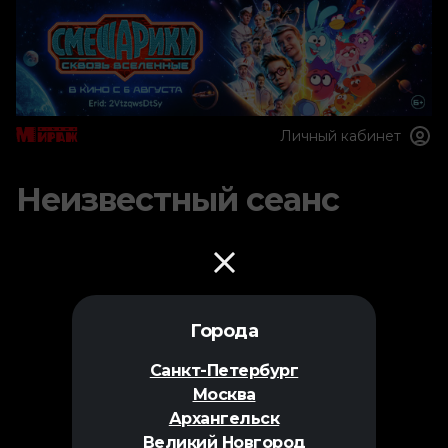
Личный кабинет
Неизвестный сеанс
Города
Санкт-Петербург
Москва
Архангельск
Великий Новгород