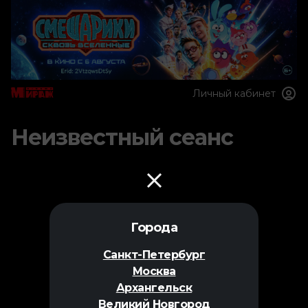
Личный кабинет
Неизвестный сеанс
Города
Санкт-Петербург
Москва
Архангельск
Великий Новгород