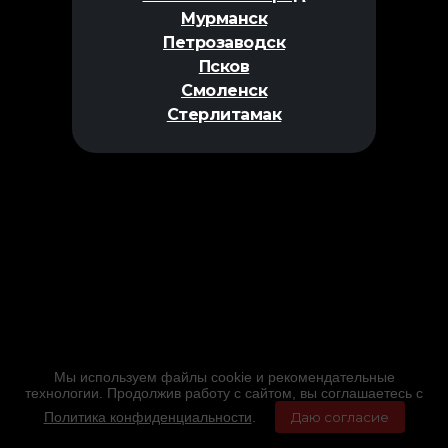
Мурманск
Петрозаводск
Псков
Смоленск
Стерлитамак
Мы используем файлы cookie и рекомендательные
технологии. Продолжив работу с сайтом, вы соглашаетесь с
Политика конфиденциальности
.
Даю согласие
Главная
Фильмы
Расписание
Меню