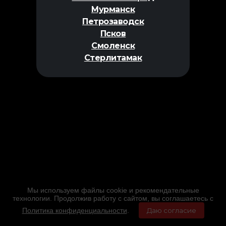
Мурманск
Петрозаводск
Псков
Смоленск
Стерлитамак
Мы используем файлы cookie и рекомендательные
технологии. Продолжив работу с сайтом, вы соглашаетесь с
Политика конфиденциальности
.
Даю согласие
Главная
Фильмы
Расписание
Меню