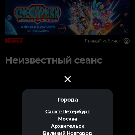
Личный кабинет
Неизвестный сеанс
Города
Санкт-Петербург
Москва
Архангельск
Великий Новгород