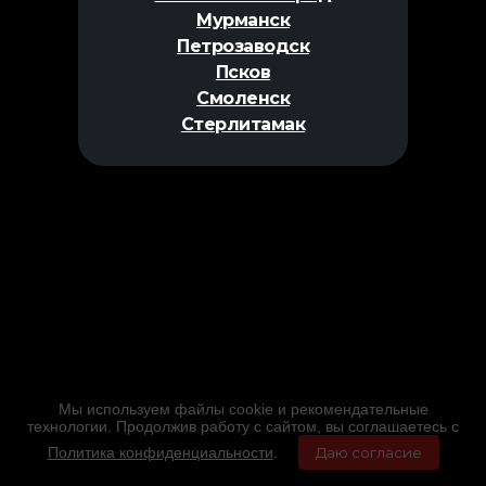
Мурманск
Петрозаводск
Псков
Смоленск
Стерлитамак
Мы используем файлы cookie и рекомендательные
технологии. Продолжив работу с сайтом, вы соглашаетесь с
Политика конфиденциальности
.
Даю согласие
Главная
Фильмы
Расписание
Меню