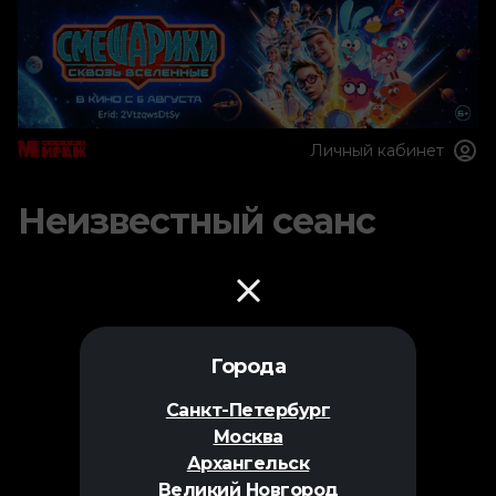
Личный кабинет
Неизвестный сеанс
Города
Санкт-Петербург
Москва
Архангельск
Великий Новгород