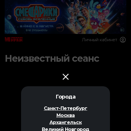
Личный кабинет
Неизвестный сеанс
Города
Санкт-Петербург
Москва
Архангельск
Великий Новгород