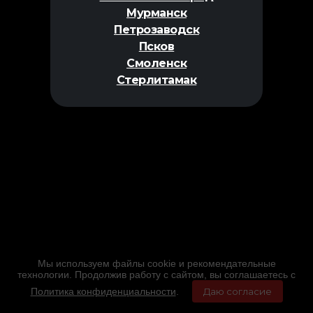
Мурманск
Петрозаводск
Псков
Смоленск
Стерлитамак
Мы используем файлы cookie и рекомендательные
технологии. Продолжив работу с сайтом, вы соглашаетесь с
Политика конфиденциальности
.
Даю согласие
Главная
Фильмы
Расписание
Меню