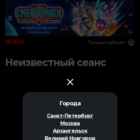
Личный кабинет
Неизвестный сеанс
Города
Санкт-Петербург
Москва
Архангельск
Великий Новгород