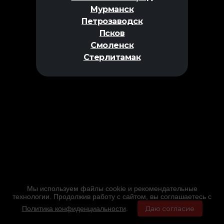
Мурманск
Петрозаводск
Псков
Смоленск
Стерлитамак
Мы используем файлы cookie и рекомендательные
технологии. Продолжив работу с сайтом, вы соглашаетесь с
Политика конфиденциальности
.
Даю согласие
Главная
Фильмы
Расписание
Меню