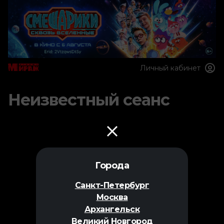
Личный кабинет
Неизвестный сеанс
Города
Санкт-Петербург
Москва
Архангельск
Великий Новгород