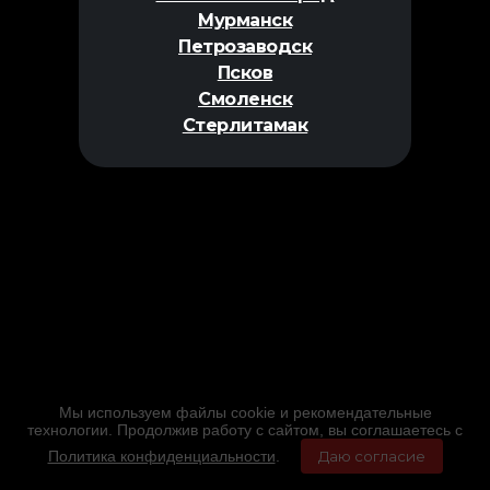
Мурманск
Петрозаводск
Псков
Смоленск
Стерлитамак
Мы используем файлы cookie и рекомендательные
технологии. Продолжив работу с сайтом, вы соглашаетесь с
Политика конфиденциальности
.
Даю согласие
Главная
Фильмы
Расписание
Меню