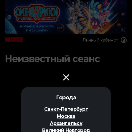
Личный кабинет
Неизвестный сеанс
Города
Санкт-Петербург
Москва
Архангельск
Великий Новгород