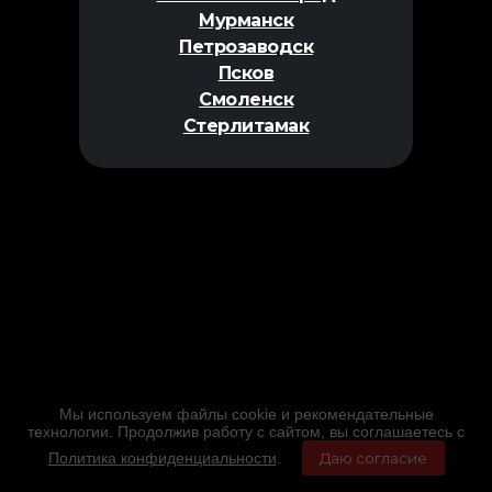
Мурманск
Петрозаводск
Псков
Смоленск
Стерлитамак
Мы используем файлы cookie и рекомендательные
технологии. Продолжив работу с сайтом, вы соглашаетесь с
Политика конфиденциальности
.
Даю согласие
Главная
Фильмы
Расписание
Меню