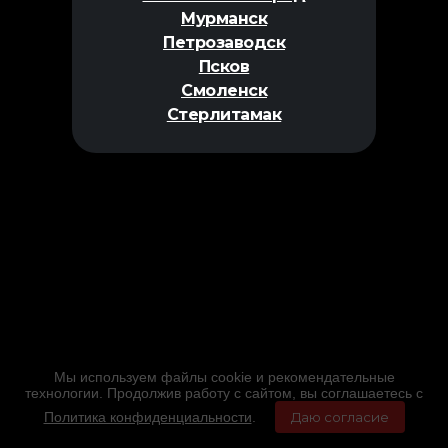
Мурманск
Петрозаводск
Псков
Смоленск
Стерлитамак
Мы используем файлы cookie и рекомендательные
технологии. Продолжив работу с сайтом, вы соглашаетесь с
Политика конфиденциальности
.
Даю согласие
Главная
Фильмы
Расписание
Меню