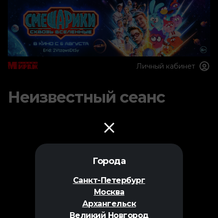
Личный кабинет
Неизвестный сеанс
Города
Санкт-Петербург
Москва
Архангельск
Великий Новгород