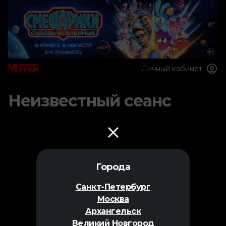
Личный кабинет
Неизвестный сеанс
Города
Санкт-Петербург
Москва
Архангельск
Великий Новгород