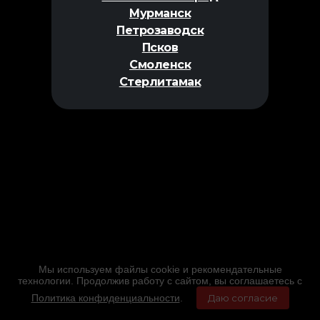
Мурманск
Петрозаводск
Псков
Смоленск
Стерлитамак
Мы используем файлы cookie и рекомендательные
технологии. Продолжив работу с сайтом, вы соглашаетесь с
Политика конфиденциальности
.
Даю согласие
Главная
Фильмы
Расписание
Меню