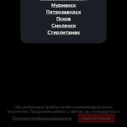
Мурманск
Петрозаводск
Псков
Смоленск
Стерлитамак
Мы используем файлы cookie и рекомендательные
технологии. Продолжив работу с сайтом, вы соглашаетесь с
Политика конфиденциальности
.
Даю согласие
Главная
Фильмы
Расписание
Меню