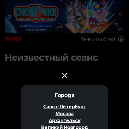
Личный кабинет
Неизвестный сеанс
Города
Санкт-Петербург
Москва
Архангельск
Великий Новгород