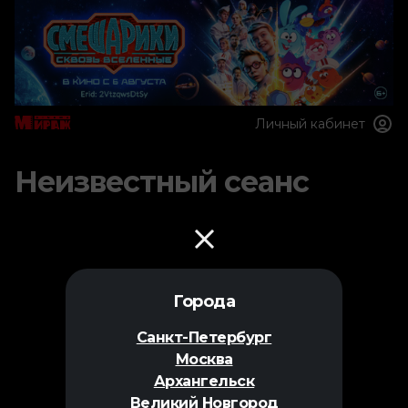
Личный кабинет
Неизвестный сеанс
Города
Санкт-Петербург
Москва
Архангельск
Великий Новгород