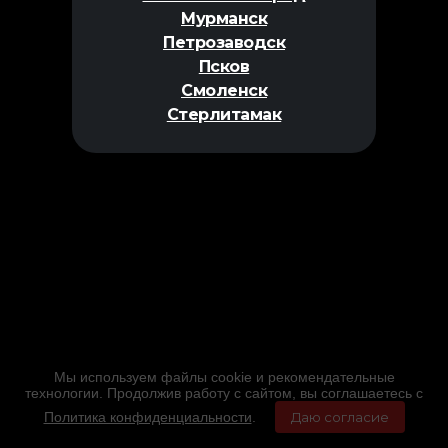
Мурманск
Петрозаводск
Псков
Смоленск
Стерлитамак
Мы используем файлы cookie и рекомендательные
технологии. Продолжив работу с сайтом, вы соглашаетесь с
Политика конфиденциальности
.
Даю согласие
Главная
Фильмы
Расписание
Меню