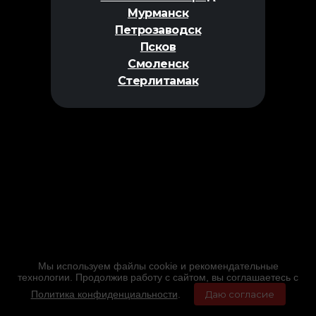
Мурманск
Петрозаводск
Псков
Смоленск
Стерлитамак
Мы используем файлы cookie и рекомендательные
технологии. Продолжив работу с сайтом, вы соглашаетесь с
Политика конфиденциальности
.
Даю согласие
Главная
Фильмы
Расписание
Меню