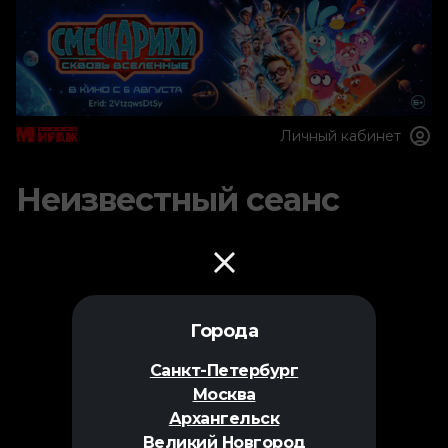
Личный кабинет
Неизвестный сеанс
Города
Санкт-Петербург
Москва
Архангельск
Великий Новгород